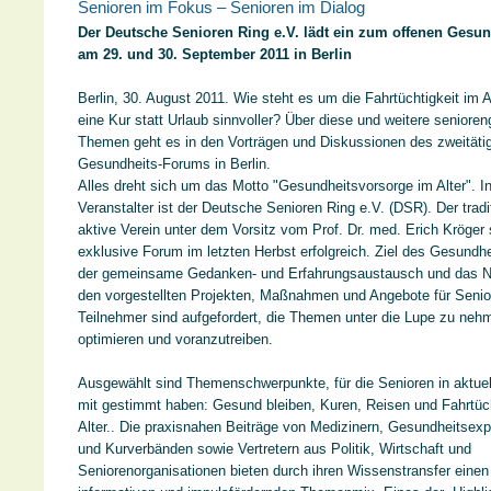
Senioren im Fokus – Senioren im Dialog
Der Deutsche Senioren Ring e.V. lädt ein zum offenen Gesu
am 29. und 30. September 2011 in Berlin
Berlin, 30. August 2011. Wie steht es um die Fahrtüchtigkeit im A
eine Kur statt Urlaub sinnvoller? Über diese und weitere seniore
Themen geht es in den Vorträgen und Diskussionen des zweitäti
Gesundheits-Forums in Berlin.
Alles dreht sich um das Motto "Gesundheitsvorsorge im Alter". Ini
Veranstalter ist der Deutsche Senioren Ring e.V. (DSR). Der tradi
aktive Verein unter dem Vorsitz vom Prof. Dr. med. Erich Kröger 
exklusive Forum im letzten Herbst erfolgreich. Ziel des Gesundh
der gemeinsame Gedanken- und Erfahrungsaustausch und das N
den vorgestellten Projekten, Maßnahmen und Angebote für Senio
Teilnehmer sind aufgefordert, die Themen unter die Lupe zu nehm
optimieren und voranzutreiben.
Ausgewählt sind Themenschwerpunkte, für die Senioren in aktue
mit gestimmt haben: Gesund bleiben, Kuren, Reisen und Fahrtüch
Alter.. Die praxisnahen Beiträge von Medizinern, Gesundheitsexp
und Kurverbänden sowie Vertretern aus Politik, Wirtschaft und
Seniorenorganisationen bieten durch ihren Wissenstransfer eine