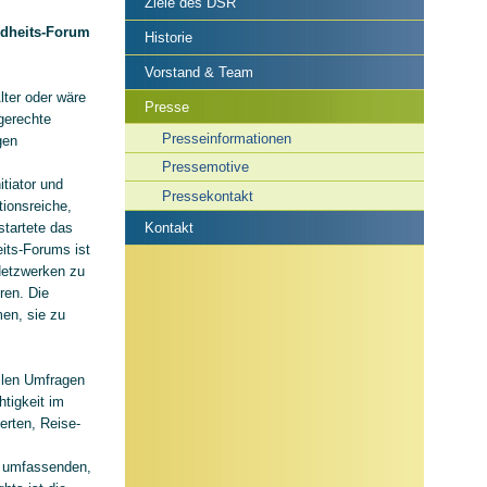
Ziele des DSR
ndheits-Forum
Historie
Vorstand & Team
lter oder wäre
Presse
ngerechte
Presseinformationen
gen
Pressemotive
tiator und
Pressekontakt
tionsreiche,
startete das
Kontakt
eits-Forums ist
etzwerken zu
ren. Die
en, sie zu
llen Umfragen
tigkeit im
erten, Reise-
n umfassenden,