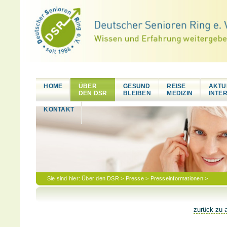
HOME
ÜBER
GESUND
REISE
AKTU
DEN DSR
BLEIBEN
MEDIZIN
INTE
KONTAKT
Sie sind hier:
Über den DSR
>
Presse
>
Presseinformationen
>
zurück zu a