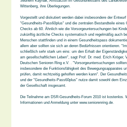
Sebnem Kaynak, Amtsärztin im Gesundheitsamt des Landkreises
Wittenberg, ihre Überlegungen.
Vorgestellt und diskutiert werden dabei insbesondere der Entwurf
"Gesundheits-Pass60plus" und die zentralen Bestandteile eines 
Checks ab 60. Ähnlich wie die Vorsorgeuntersuchungen bei Kinde
zukünftig ärztliche Checks systematisch und regelmäßig auch bei
Menschen stattfinden und in einem Gesundheitspass dokumentie
allem aber sollten sie sich an deren Bedürfnissen orientieren. "Im
schließlich sehr stark um eins: um den Erhalt der Eigenständigke
am gesellschaftlichen Leben", sagt Prof. Dr. med. Erich Kröger, 
Deutschen Senioren Ring e.V. . "Vorsorgeuntersuchungen sollten
insbesondere die Funktionsfähigkeit des Bewegungsapparates un
prüfen, damit rechtzeitig geholfen werden kann". Der Gesundhei
und der "Gesundheits-Pass60plus" nutze damit sowohl dem Einz
der Gesellschaft insgesamt.
Die Teilnahme am DSR-Gesundheits-Forum 2010 ist kostenlos. W
Informationen und Anmeldung unter www.seniorenring.de.