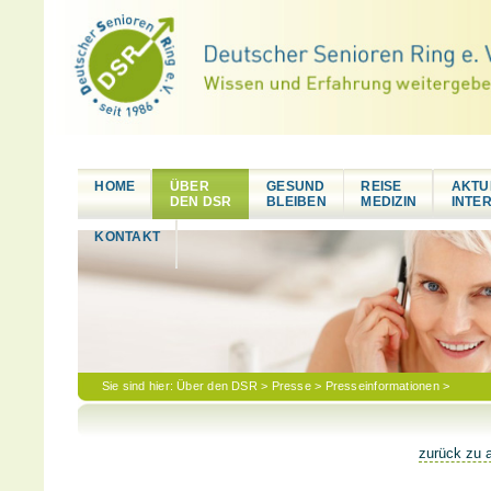
HOME
ÜBER
GESUND
REISE
AKTU
DEN DSR
BLEIBEN
MEDIZIN
INTE
KONTAKT
Sie sind hier:
Über den DSR
>
Presse
>
Presseinformationen
>
zurück zu a