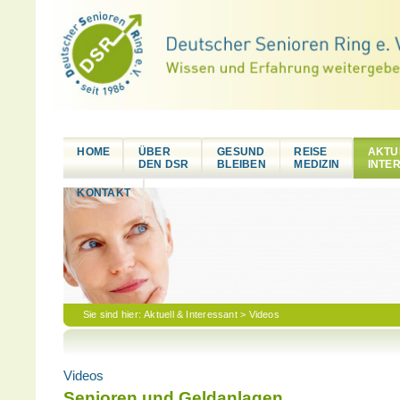
HOME
ÜBER
GESUND
REISE
AKTU
DEN DSR
BLEIBEN
MEDIZIN
INTE
KONTAKT
Sie sind hier:
Aktuell & Interessant
> Videos
Videos
Senioren und Geldanlagen